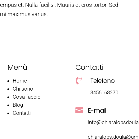
mpus et. Nulla facilisi. Mauris et eros tortor. Sed
ut mi maximus varius.
Menù
Contatti
Telefono

Home
Chi sono
3456168270
Cosa faccio
Blog
E-mail

Contatti
info@chiaralopsdoul
chiaralops.doula@gm