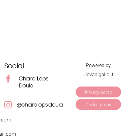
Social
Powered by
Uovadigallo.it
Chiara Lops

Doula
Privacy-policy
@chiaralops.doula

Cookie-policy
a.com
ail.com