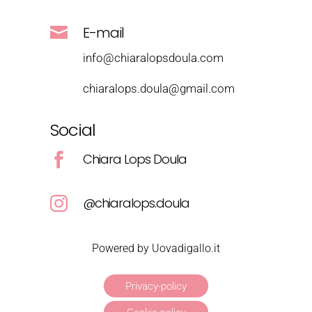
E-mail

info@chiaralopsdoula.com
chiaralops.doula@gmail.com
Social
Chiara Lops Doula

@chiaralops.doula

Powered by Uovadigallo.it
Privacy-policy