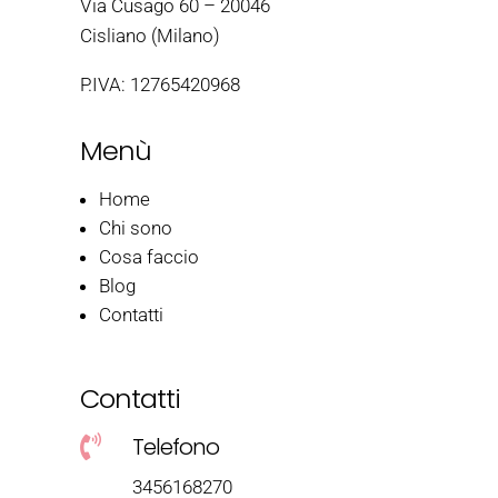
Via Cusago 60 – 20046
Cisliano (Milano)
P.IVA: 12765420968
Menù
Home
Chi sono
Cosa faccio
Blog
Contatti
Contatti
Telefono

3456168270